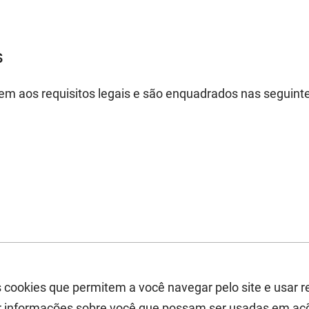
s
dem aos requisitos legais e são enquadrados nas seguinte
s cookies que permitem a você navegar pelo site e usar 
 informações sobre você que possam ser usadas em açõ