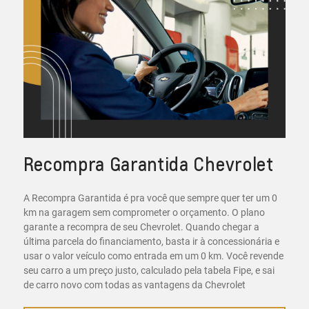
Recompra Garantida Chevrolet
A Recompra Garantida é pra você que sempre quer ter um 0
km na garagem sem comprometer o orçamento. O plano
garante a recompra de seu Chevrolet. Quando chegar a
última parcela do financiamento, basta ir à concessionária e
usar o valor veículo como entrada em um 0 km. Você revende
seu carro a um preço justo, calculado pela tabela Fipe, e sai
de carro novo com todas as vantagens da Chevrolet